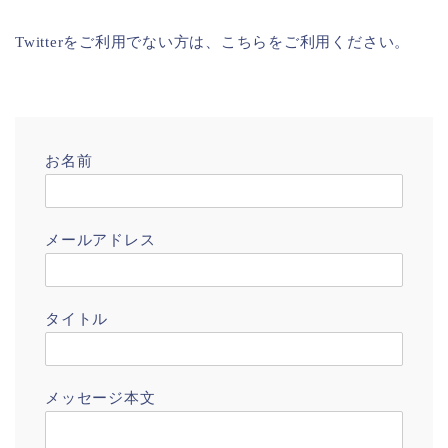
Twitterをご利用でない方は、こちらをご利用ください。
お名前
メールアドレス
タイトル
メッセージ本文