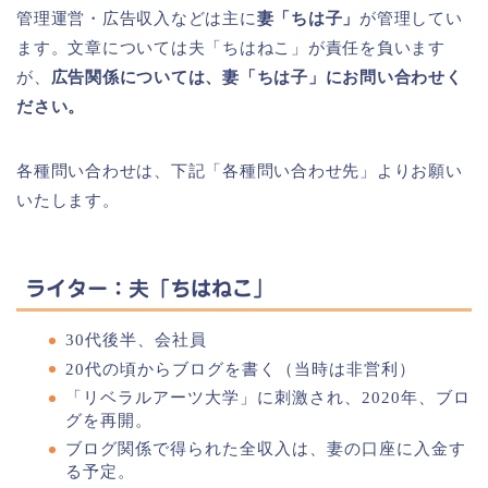
管理運営・広告収入などは主に
妻「ちは子」
が管理してい
ます。文章については夫「ちはねこ」が責任を負います
が、
広告関係については、妻「ちは子」にお問い合わせく
ださい。
各種問い合わせは、下記「各種問い合わせ先」よりお願い
いたします。
ライター：夫「ちはねこ」
30代後半、会社員
20代の頃からブログを書く（当時は非営利）
「リベラルアーツ大学」に刺激され、2020年、ブロ
グを再開。
ブログ関係で得られた全収入は、妻の口座に入金す
る予定。