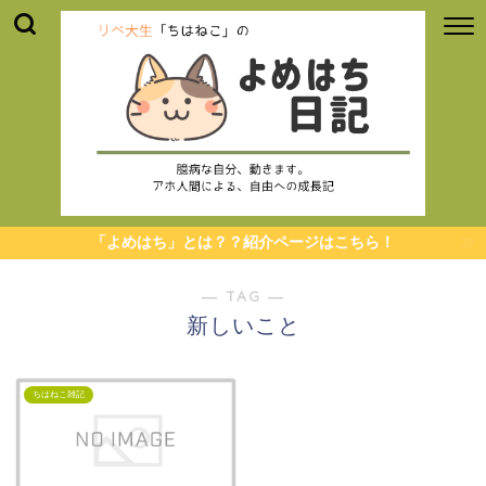
「よめはち」とは？？紹介ページはこちら！
― TAG ―
新しいこと
ちはねこ雑記