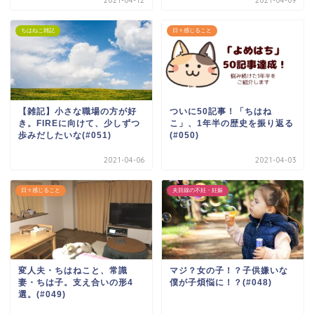
2021-04-12
2021-04-09
ちはねこ雑記
日々感じること
【雑記】小さな職場の方が好
ついに50記事！「ちはね
き。FIREに向けて、少しずつ
こ」、1年半の歴史を振り返る
歩みだしたいな(#051)
(#050)
2021-04-06
2021-04-03
日々感じること
夫目線の不妊・妊娠
変人夫・ちはねこと、常識
マジ？女の子！？子供嫌いな
妻・ちは子。支え合いの形4
僕が子煩悩に！？(#048)
選。(#049)