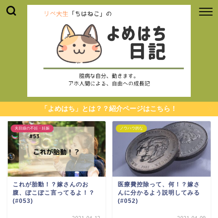
「よめはち」とは？？紹介ページはこちら！
夫目線の不妊・妊娠
ノウハウ的な
これが胎動！？嫁さんのお
医療費控除って、何！？嫁さ
腹、ぽこぽこ言ってるよ！？
んに分かるよう説明してみる
(#053)
(#052)