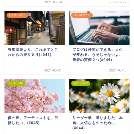
2021-03-30
2021-03-27
日々感じること
日々感じること
有馬温泉より。これまでとこ
ブログは仲間ができる。人生
れからの振り返り(#047)
が変わる。うそじゃないよ。
筆者の実例２つ(#046)
2021-03-21
2021-03-18
ちはねこ雑記
ちはねこ雑記
僕の夢。アーティストを、目
リーダー業、降りました。本
指したい。(#045)
当に大切なもののために。
(#044)