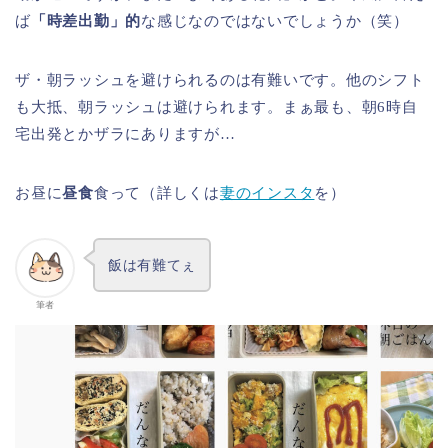
ば
「時差出勤」的
な感じなのではないでしょうか（笑）
ザ・朝ラッシュを避けられるのは有難いです。他のシフト
も大抵、朝ラッシュは避けられます。まぁ最も、朝6時自
宅出発とかザラにありますが…
お昼に
昼食
食って（詳しくは
妻のインスタ
を）
飯は有難てぇ
筆者