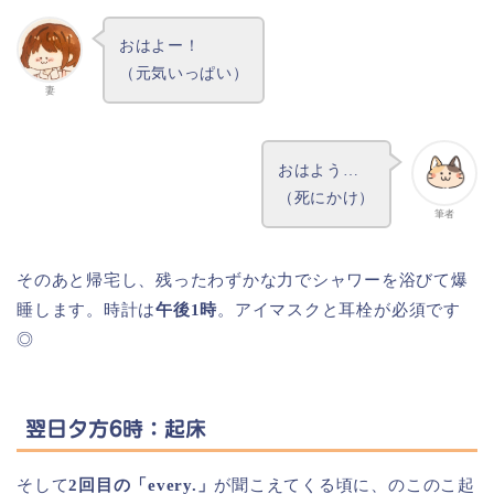
おはよー！
（元気いっぱい）
妻
おはよう…
（死にかけ）
筆者
そのあと帰宅し、残ったわずかな力でシャワーを浴びて爆
睡します。時計は
午後1時
。アイマスクと耳栓が必須です
◎
翌日夕方6時：起床
そして
2回目の「every.」
が聞こえてくる頃に、のこのこ起