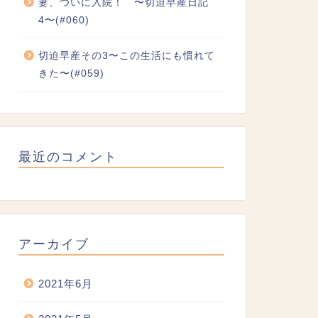
妻、ついに入院！ 〜切迫早産日記
4〜(#060)
切迫早産その3〜この生活にも慣れて
きた〜(#059)
最近のコメント
アーカイブ
2021年6月